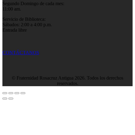
Segundo Domingo de cada mes:
11:00 am.
Servicio de Biblioteca:
Sábados: 2:00 a 4:00 p.m.
Entrada libre
CONTÁCTANOS
© Fraternidad Rosacruz Antigua 2026. Todos los derechos
reservados.