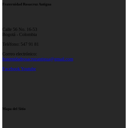
Fraternidad Rosacruz Antigua
Calle 56 No. 16-53
Bogotá - Colombia
Teléfono: 547 91 81
Correo electrónico:
fraternidadrosacruzantigua@gmail.com
Facebook
Youtube
Mapa del Sitio