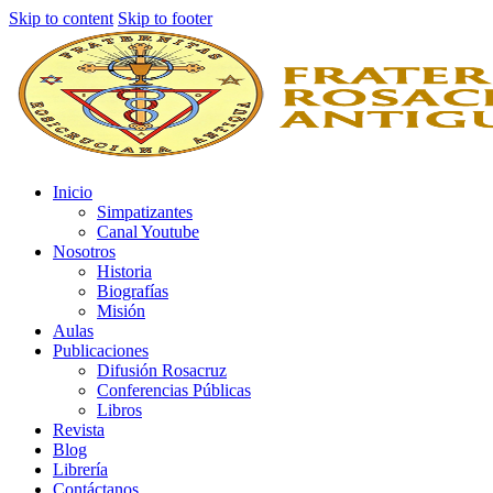
Skip to content
Skip to footer
Inicio
Simpatizantes
Canal Youtube
Nosotros
Historia
Biografías
Misión
Aulas
Publicaciones
Difusión Rosacruz
Conferencias Públicas
Libros
Revista
Blog
Librería
Contáctanos