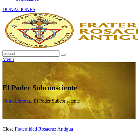
DONACIONES
Menu
El Poder Subconsciente
Home
Librería
...
El Poder Subconsciente
Close
Fraternidad Rosacruz Antigua