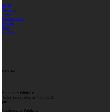
Inicio
Nosotros
Aulas
Publicaciones
Revista
Blog
Librería
Horarios
Reuniones Públicas:
Todos los sábados de 4:00 a 5:15
pm.
Conferencias Públicas: