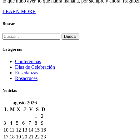
lo que hubo ayer, lo que habrá mañana, por siempre y ahora. Ragho
LEARN MORE
Buscar
Buscar:
Categorías
Conferencias
Días de Celebración
Enseñanzas
Rosacruces
Noticias
agosto 2026
L
M
X
J
V
S
D
1
2
3
4
5
6
7
8
9
10
11
12
13
14
15
16
17
18
19
20
21
22
23