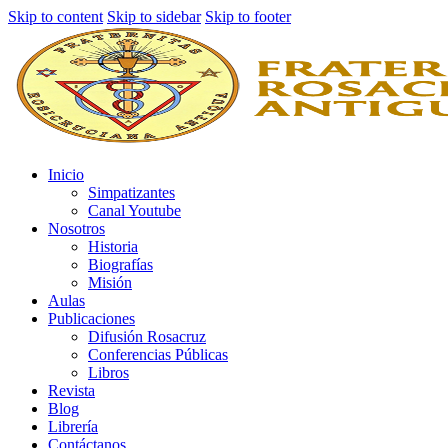
Skip to content
Skip to sidebar
Skip to footer
Inicio
Simpatizantes
Canal Youtube
Nosotros
Historia
Biografías
Misión
Aulas
Publicaciones
Difusión Rosacruz
Conferencias Públicas
Libros
Revista
Blog
Librería
Contáctanos