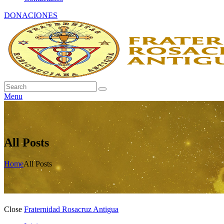
DONACIONES
Menu
All Posts
Home
All Posts
Close
Fraternidad Rosacruz Antigua