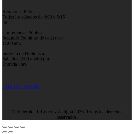
Reuniones Públicas:
Todos los sábados de 4:00 a 5:15
pm.
Conferencias Públicas:
Segundo Domingo de cada mes:
11:00 am.
Servicio de Biblioteca:
Sábados: 2:00 a 4:00 p.m.
Entrada libre
CONTÁCTANOS
© Fraternidad Rosacruz Antigua 2026. Todos los derechos
reservados.