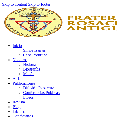
Skip to content
Skip to footer
Inicio
Simpatizantes
Canal Youtube
Nosotros
Historia
Biografías
Misión
Aulas
Publicaciones
Difusión Rosacruz
Conferencias Públicas
Libros
Revista
Blog
Librería
Contáctanos