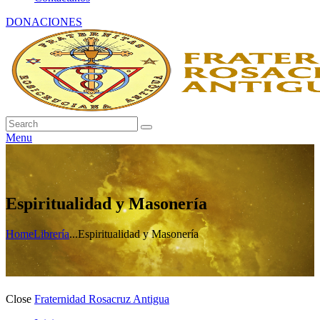
DONACIONES
Menu
Espiritualidad y Masonería
Home
Librería
...
Espiritualidad y Masonería
Close
Fraternidad Rosacruz Antigua