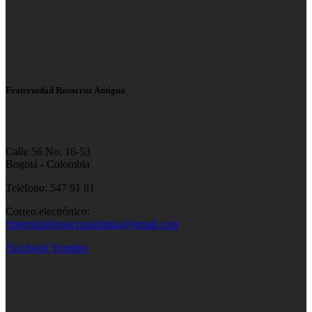
Fraternidad Rosacruz Antigua
Calle 56 No. 16-53
Bogotá - Colombia
Teléfono: 547 91 81
Correo electrónico:
fraternidadrosacruzantigua@gmail.com
Facebook
Youtube