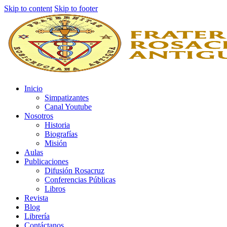
Skip to content
Skip to footer
Inicio
Simpatizantes
Canal Youtube
Nosotros
Historia
Biografías
Misión
Aulas
Publicaciones
Difusión Rosacruz
Conferencias Públicas
Libros
Revista
Blog
Librería
Contáctanos