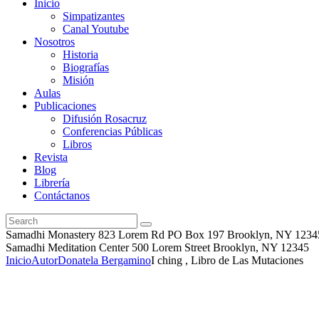
Inicio
Simpatizantes
Canal Youtube
Nosotros
Historia
Biografías
Misión
Aulas
Publicaciones
Difusión Rosacruz
Conferencias Públicas
Libros
Revista
Blog
Librería
Contáctanos
Samadhi Monastery 823 Lorem Rd PO Box 197 Brooklyn, NY 1234
Samadhi Meditation Center 500 Lorem Street Brooklyn, NY 12345
Inicio
Autor
Donatela Bergamino
I ching , Libro de Las Mutaciones