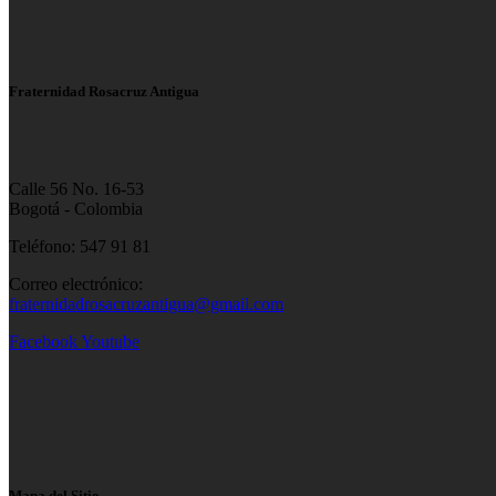
Fraternidad Rosacruz Antigua
Calle 56 No. 16-53
Bogotá - Colombia
Teléfono: 547 91 81
Correo electrónico:
fraternidadrosacruzantigua@gmail.com
Facebook
Youtube
Mapa del Sitio