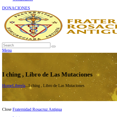
DONACIONES
Menu
I ching , Libro de Las Mutaciones
Home
Librería
...
I ching , Libro de Las Mutaciones
Close
Fraternidad Rosacruz Antigua