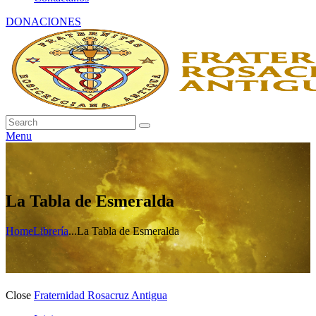
DONACIONES
Menu
La Tabla de Esmeralda
Home
Librería
...
La Tabla de Esmeralda
Close
Fraternidad Rosacruz Antigua