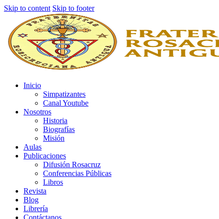
Skip to content
Skip to footer
Inicio
Simpatizantes
Canal Youtube
Nosotros
Historia
Biografías
Misión
Aulas
Publicaciones
Difusión Rosacruz
Conferencias Públicas
Libros
Revista
Blog
Librería
Contáctanos