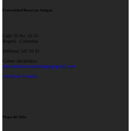
Fraternidad Rosacruz Antigua
Calle 56 No. 16-53
Bogotá - Colombia
Teléfono: 547 91 81
Correo electrónico:
fraternidadrosacruzantigua@gmail.com
Facebook
Youtube
Mapa del Sitio