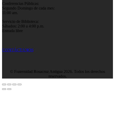
Conferencias Públicas:
Segundo Domingo de cada mes:
11:00 am.
Servicio de Biblioteca:
Sábados: 2:00 a 4:00 p.m.
Entrada libre
CONTÁCTANOS
© Fraternidad Rosacruz Antigua 2026. Todos los derechos
reservados.