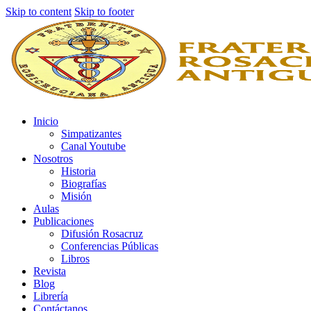
Skip to content
Skip to footer
Inicio
Simpatizantes
Canal Youtube
Nosotros
Historia
Biografías
Misión
Aulas
Publicaciones
Difusión Rosacruz
Conferencias Públicas
Libros
Revista
Blog
Librería
Contáctanos