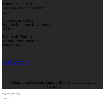
Reuniones Públicas:
Todos los sábados de 4:00 a 5:15
pm.
Conferencias Públicas:
Segundo Domingo de cada mes:
11:00 am.
Servicio de Biblioteca:
Sábados: 2:00 a 4:00 p.m.
Entrada libre
CONTÁCTANOS
© Fraternidad Rosacruz Antigua 2026. Todos los derechos
reservados.