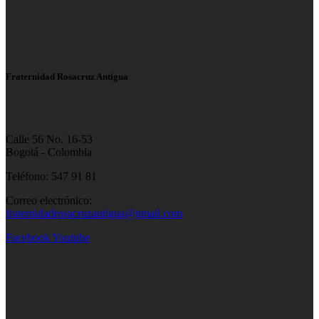
Fraternidad Rosacruz Antigua
Calle 56 No. 16-53
Bogotá - Colombia
Teléfono: 547 91 81
Correo electrónico:
fraternidadrosacruzantigua@gmail.com
Facebook
Youtube