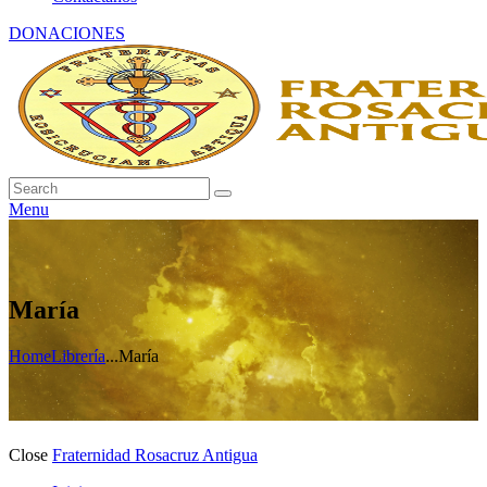
DONACIONES
Menu
María
Home
Librería
...
María
Close
Fraternidad Rosacruz Antigua