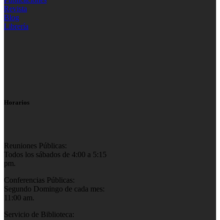
Revista
Blog
Librería
Horarios
Reuniones Públicas:
Todos los sábados de 4:00 a 5:15
pm.
Conferencias Públicas:
Segundo Domingo de cada mes:
11:00 am.
Servicio de Biblioteca: