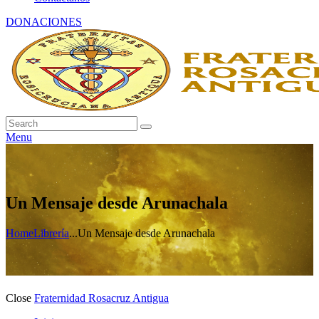
DONACIONES
Menu
Un Mensaje desde Arunachala
Home
Librería
...
Un Mensaje desde Arunachala
Close
Fraternidad Rosacruz Antigua