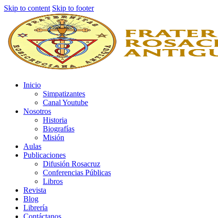
Skip to content
Skip to footer
Inicio
Simpatizantes
Canal Youtube
Nosotros
Historia
Biografías
Misión
Aulas
Publicaciones
Difusión Rosacruz
Conferencias Públicas
Libros
Revista
Blog
Librería
Contáctanos