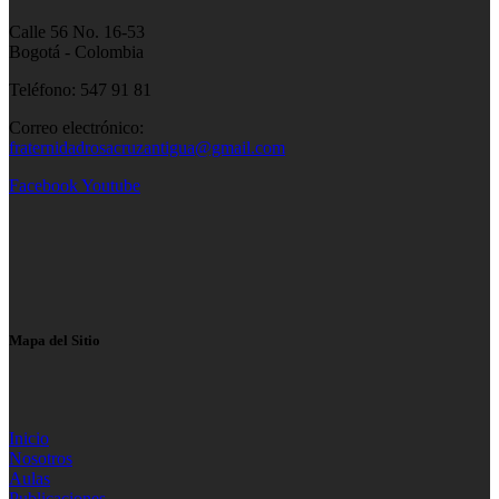
Calle 56 No. 16-53
Bogotá - Colombia
Teléfono: 547 91 81
Correo electrónico:
fraternidadrosacruzantigua@gmail.com
Facebook
Youtube
Mapa del Sitio
Inicio
Nosotros
Aulas
Publicaciones