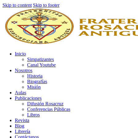
Skip to content
Skip to footer
Inicio
Simpatizantes
Canal Youtube
Nosotros
Historia
Biografías
Misión
Aulas
Publicaciones
Difusión Rosacruz
Conferencias Públicas
Libros
Revista
Blog
Librería
Contáctanos