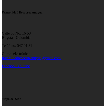
Fraternidad Rosacruz Antigua
Calle 56 No. 16-53
Bogotá - Colombia
Teléfono: 547 91 81
Correo electrónico:
fraternidadrosacruzantigua@gmail.com
Facebook
Youtube
Mapa del Sitio