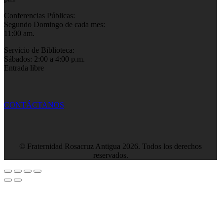
Conferencias Públicas:
Segundo Domingo de cada mes:
11:00 am.
Servicio de Biblioteca:
Sábados: 2:00 a 4:00 p.m.
Entrada libre
CONTÁCTANOS
© Fraternidad Rosacruz Antigua 2026. Todos los derechos
reservados.