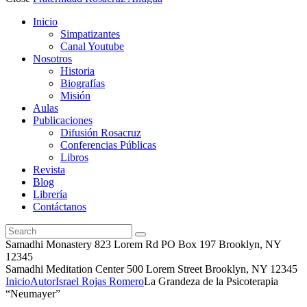
Inicio
Simpatizantes
Canal Youtube
Nosotros
Historia
Biografías
Misión
Aulas
Publicaciones
Difusión Rosacruz
Conferencias Públicas
Libros
Revista
Blog
Librería
Contáctanos
Samadhi Monastery 823 Lorem Rd PO Box 197 Brooklyn, NY
12345
Samadhi Meditation Center 500 Lorem Street Brooklyn, NY 12345
Inicio
Autor
Israel Rojas Romero
La Grandeza de la Psicoterapia
“Neumayer”