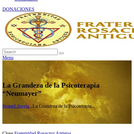
DONACIONES
Menu
La Grandeza de la Psicoterapia
“Neumayer”
Home
Librería
...
La Grandeza de la Psicoterapia...
Close
Fraternidad Rosacruz Antigua