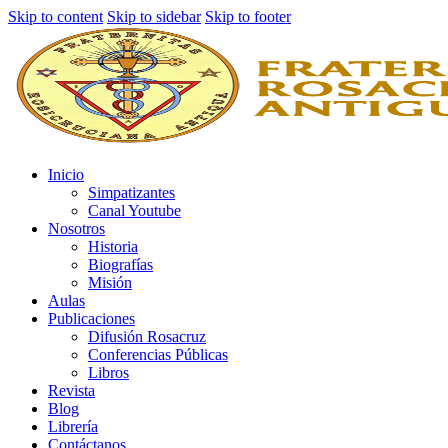
Skip to content
Skip to sidebar
Skip to footer
Inicio
Simpatizantes
Canal Youtube
Nosotros
Historia
Biografías
Misión
Aulas
Publicaciones
Difusión Rosacruz
Conferencias Públicas
Libros
Revista
Blog
Librería
Contáctanos