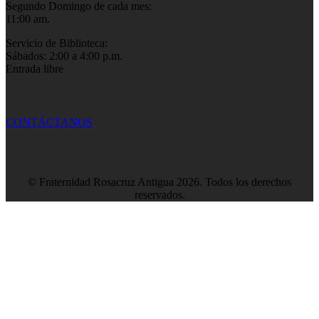
Segundo Domingo de cada mes:
11:00 am.
Servicio de Biblioteca:
Sábados: 2:00 a 4:00 p.m.
Entrada libre
CONTÁCTANOS
© Fraternidad Rosacruz Antigua 2026. Todos los derechos
reservados.