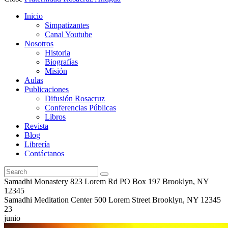
Inicio
Simpatizantes
Canal Youtube
Nosotros
Historia
Biografías
Misión
Aulas
Publicaciones
Difusión Rosacruz
Conferencias Públicas
Libros
Revista
Blog
Librería
Contáctanos
Samadhi Monastery 823 Lorem Rd PO Box 197 Brooklyn, NY
12345
Samadhi Meditation Center 500 Lorem Street Brooklyn, NY 12345
23
junio