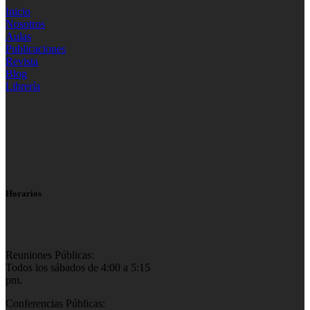
Inicio
Nosotros
Aulas
Publicaciones
Revista
Blog
Librería
Horarios
Reuniones Públicas:
Todos los sábados de 4:00 a 5:15
pm.
Conferencias Públicas: