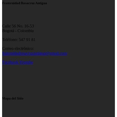
Fraternidad Rosacruz Antigua
Calle 56 No. 16-53
Bogotá - Colombia
Teléfono: 547 91 81
Correo electrónico:
fraternidadrosacruzantigua@gmail.com
Facebook
Youtube
Mapa del Sitio