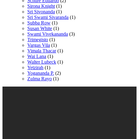
Schure Eduardo
(2)
Sirona Knight
(1)
Sri Sivonanda
(1)
Sri Swami Sivaranda
(1)
Subba Row
(1)
Susan White
(1)
Swami Vivekananda
(3)
Trimegisto
(1)
Vargas Vila
(1)
Vimala Thacar
(1)
Wai Lana
(1)
Walter Lubeck
(1)
Yetzirah
(1)
Yogananda P.
(2)
Zulma Rayo
(1)