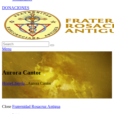
DONACIONES
Menu
Aurora Cantor
Home
Librería
...
Aurora Cantor
Close
Fraternidad Rosacruz Antigua