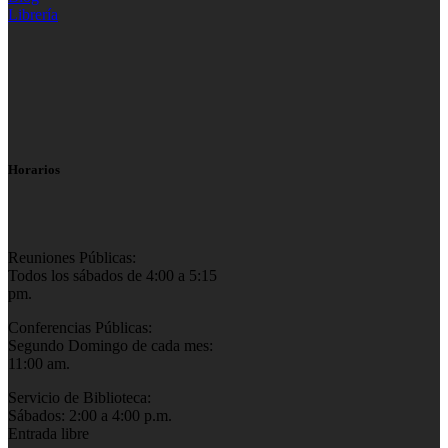
Librería
Horarios
Reuniones Públicas:
Todos los sábados de 4:00 a 5:15
pm.
Conferencias Públicas:
Segundo Domingo de cada mes:
11:00 am.
Servicio de Biblioteca:
Sábados: 2:00 a 4:00 p.m.
Entrada libre