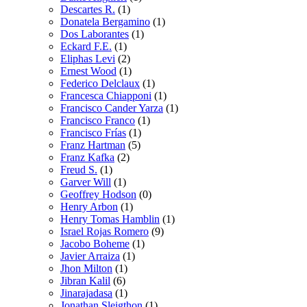
Descartes R.
(1)
Donatela Bergamino
(1)
Dos Laborantes
(1)
Eckard F.E.
(1)
Eliphas Levi
(2)
Ernest Wood
(1)
Federico Delclaux
(1)
Francesca Chiapponi
(1)
Francisco Cander Yarza
(1)
Francisco Franco
(1)
Francisco Frías
(1)
Franz Hartman
(5)
Franz Kafka
(2)
Freud S.
(1)
Garver Will
(1)
Geoffrey Hodson
(0)
Henry Arbon
(1)
Henry Tomas Hamblin
(1)
Israel Rojas Romero
(9)
Jacobo Boheme
(1)
Javier Arraiza
(1)
Jhon Milton
(1)
Jibran Kalil
(6)
Jinarajadasa
(1)
Jonathan Sleigthon
(1)