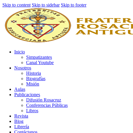
Skip to content
Skip to sidebar
Skip to footer
Inicio
Simpatizantes
Canal Youtube
Nosotros
Historia
Biografías
Misión
Aulas
Publicaciones
Difusión Rosacruz
Conferencias Públicas
Libros
Revista
Blog
Librería
Contáctanos