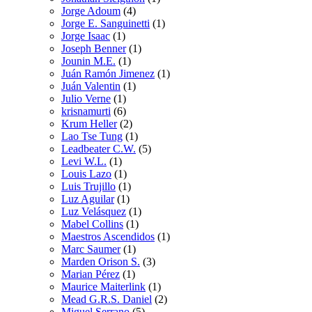
Jorge Adoum
(4)
Jorge E. Sanguinetti
(1)
Jorge Isaac
(1)
Joseph Benner
(1)
Jounin M.E.
(1)
Juán Ramón Jimenez
(1)
Juán Valentin
(1)
Julio Verne
(1)
krisnamurti
(6)
Krum Heller
(2)
Lao Tse Tung
(1)
Leadbeater C.W.
(5)
Levi W.L.
(1)
Louis Lazo
(1)
Luis Trujillo
(1)
Luz Aguilar
(1)
Luz Velásquez
(1)
Mabel Collins
(1)
Maestros Ascendidos
(1)
Marc Saumer
(1)
Marden Orison S.
(3)
Marian Pérez
(1)
Maurice Maiterlink
(1)
Mead G.R.S. Daniel
(2)
Miguel Serrano
(5)