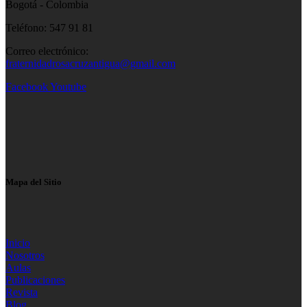
Bogotá - Colombia
Teléfono: 547 91 81
Correo electrónico:
fraternidadrosacruzantigua@gmail.com
Facebook
Youtube
Mapa del Sitio
Inicio
Nosotros
Aulas
Publicaciones
Revista
Blog