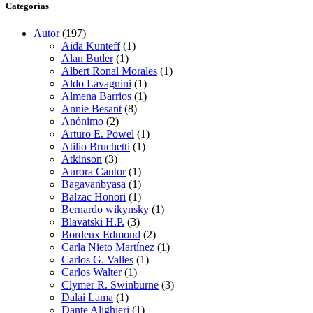
Categorías
Autor
(197)
Aida Kunteff
(1)
Alan Butler
(1)
Albert Ronal Morales
(1)
Aldo Lavagnini
(1)
Almena Barrios
(1)
Annie Besant
(8)
Anónimo
(2)
Arturo E. Powel
(1)
Atilio Bruchetti
(1)
Atkinson
(3)
Aurora Cantor
(1)
Bagavanbyasa
(1)
Balzac Honori
(1)
Bernardo wikynsky
(1)
Blavatski H.P.
(3)
Bordeux Edmond
(2)
Carla Nieto Martínez
(1)
Carlos G. Valles
(1)
Carlos Walter
(1)
Clymer R. Swinburne
(3)
Dalai Lama
(1)
Dante Alighieri
(1)