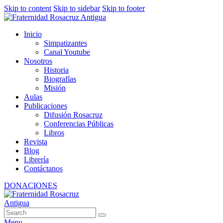
Skip to content
Skip to sidebar
Skip to footer
Inicio
Simpatizantes
Canal Youtube
Nosotros
Historia
Biografías
Misión
Aulas
Publicaciones
Difusión Rosacruz
Conferencias Públicas
Libros
Revista
Blog
Librería
Contáctanos
DONACIONES
Menu