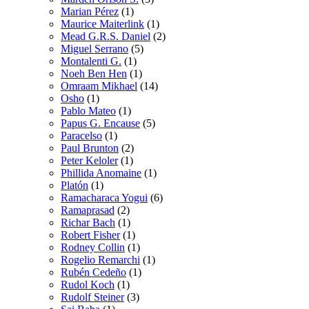
Marian Pérez
(1)
Maurice Maiterlink
(1)
Mead G.R.S. Daniel
(2)
Miguel Serrano
(5)
Montalenti G.
(1)
Noeh Ben Hen
(1)
Omraam Mikhael
(14)
Osho
(1)
Pablo Mateo
(1)
Papus G. Encause
(5)
Paracelso
(1)
Paul Brunton
(2)
Peter Keloler
(1)
Phillida Anomaine
(1)
Platón
(1)
Ramacharaca Yogui
(6)
Ramaprasad
(2)
Richar Bach
(1)
Robert Fisher
(1)
Rodney Collin
(1)
Rogelio Remarchi
(1)
Rubén Cedeño
(1)
Rudol Koch
(1)
Rudolf Steiner
(3)