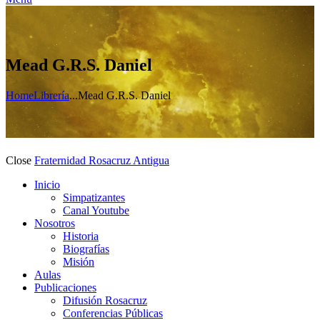
Mead G.R.S. Daniel
Home
Librería
...
Mead G.R.S. Daniel
Close
Fraternidad Rosacruz Antigua
Inicio
Simpatizantes
Canal Youtube
Nosotros
Historia
Biografías
Misión
Aulas
Publicaciones
Difusión Rosacruz
Conferencias Públicas