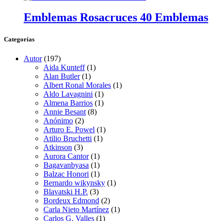
Emblemas Rosacruces 40 Emblemas
Categorías
Autor
(197)
Aida Kunteff
(1)
Alan Butler
(1)
Albert Ronal Morales
(1)
Aldo Lavagnini
(1)
Almena Barrios
(1)
Annie Besant
(8)
Anónimo
(2)
Arturo E. Powel
(1)
Atilio Bruchetti
(1)
Atkinson
(3)
Aurora Cantor
(1)
Bagavanbyasa
(1)
Balzac Honori
(1)
Bernardo wikynsky
(1)
Blavatski H.P.
(3)
Bordeux Edmond
(2)
Carla Nieto Martínez
(1)
Carlos G. Valles
(1)