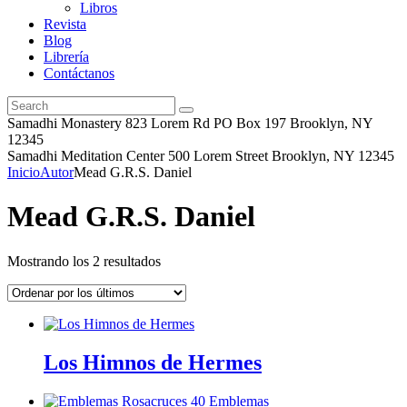
Libros
Revista
Blog
Librería
Contáctanos
Samadhi Monastery 823 Lorem Rd PO Box 197 Brooklyn, NY
12345
Samadhi Meditation Center 500 Lorem Street Brooklyn, NY 12345
Inicio
Autor
Mead G.R.S. Daniel
Mead G.R.S. Daniel
Ordenado
Mostrando los 2 resultados
por
los
últimos
Los Himnos de Hermes