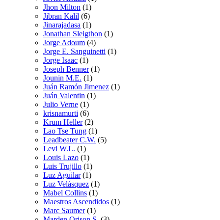
Jhon Milton
(1)
Jibran Kalil
(6)
Jinarajadasa
(1)
Jonathan Sleigthon
(1)
Jorge Adoum
(4)
Jorge E. Sanguinetti
(1)
Jorge Isaac
(1)
Joseph Benner
(1)
Jounin M.E.
(1)
Juán Ramón Jimenez
(1)
Juán Valentin
(1)
Julio Verne
(1)
krisnamurti
(6)
Krum Heller
(2)
Lao Tse Tung
(1)
Leadbeater C.W.
(5)
Levi W.L.
(1)
Louis Lazo
(1)
Luis Trujillo
(1)
Luz Aguilar
(1)
Luz Velásquez
(1)
Mabel Collins
(1)
Maestros Ascendidos
(1)
Marc Saumer
(1)
Marden Orison S.
(3)