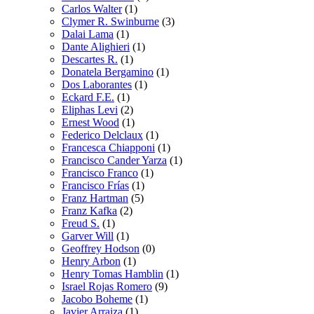
Carlos Walter
(1)
Clymer R. Swinburne
(3)
Dalai Lama
(1)
Dante Alighieri
(1)
Descartes R.
(1)
Donatela Bergamino
(1)
Dos Laborantes
(1)
Eckard F.E.
(1)
Eliphas Levi
(2)
Ernest Wood
(1)
Federico Delclaux
(1)
Francesca Chiapponi
(1)
Francisco Cander Yarza
(1)
Francisco Franco
(1)
Francisco Frías
(1)
Franz Hartman
(5)
Franz Kafka
(2)
Freud S.
(1)
Garver Will
(1)
Geoffrey Hodson
(0)
Henry Arbon
(1)
Henry Tomas Hamblin
(1)
Israel Rojas Romero
(9)
Jacobo Boheme
(1)
Javier Arraiza
(1)