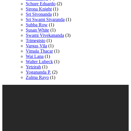
Schure Eduardo
(2)
Sirona Knight
(1)
Sri Sivonanda
(1)
Sri Swami Sivaranda
(1)
Subba Row
(1)
Susan White
(1)
Swami Vivekananda
(3)
Trimegisto
(1)
Vargas Vila
(1)
Vimala Thacar
(1)
Wai Lana
(1)
Walter Lubeck
(1)
Yetzirah
(1)
Yogananda P.
(2)
Zulma Rayo
(1)