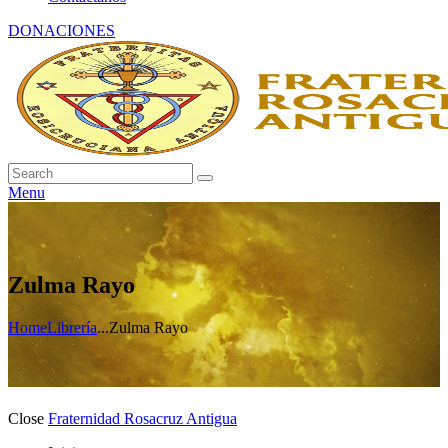
DONACIONES
Menu
Zulma Rayo
Home
Librería
...
Zulma Rayo
Close
Fraternidad Rosacruz Antigua