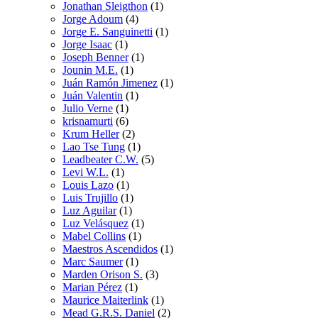
Jonathan Sleigthon
(1)
Jorge Adoum
(4)
Jorge E. Sanguinetti
(1)
Jorge Isaac
(1)
Joseph Benner
(1)
Jounin M.E.
(1)
Juán Ramón Jimenez
(1)
Juán Valentin
(1)
Julio Verne
(1)
krisnamurti
(6)
Krum Heller
(2)
Lao Tse Tung
(1)
Leadbeater C.W.
(5)
Levi W.L.
(1)
Louis Lazo
(1)
Luis Trujillo
(1)
Luz Aguilar
(1)
Luz Velásquez
(1)
Mabel Collins
(1)
Maestros Ascendidos
(1)
Marc Saumer
(1)
Marden Orison S.
(3)
Marian Pérez
(1)
Maurice Maiterlink
(1)
Mead G.R.S. Daniel
(2)