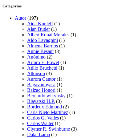
Categorías
Autor
(197)
Aida Kunteff
(1)
Alan Butler
(1)
Albert Ronal Morales
(1)
Aldo Lavagnini
(1)
Almena Barrios
(1)
Annie Besant
(8)
Anónimo
(2)
Arturo E. Powel
(1)
Atilio Bruchetti
(1)
Atkinson
(3)
Aurora Cantor
(1)
Bagavanbyasa
(1)
Balzac Honori
(1)
Bernardo wikynsky
(1)
Blavatski H.P.
(3)
Bordeux Edmond
(2)
Carla Nieto Martínez
(1)
Carlos G. Valles
(1)
Carlos Walter
(1)
Clymer R. Swinburne
(3)
Dalai Lama
(1)