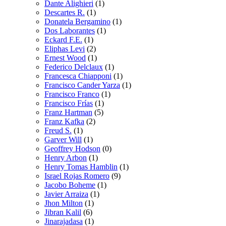
Dante Alighieri
(1)
Descartes R.
(1)
Donatela Bergamino
(1)
Dos Laborantes
(1)
Eckard F.E.
(1)
Eliphas Levi
(2)
Ernest Wood
(1)
Federico Delclaux
(1)
Francesca Chiapponi
(1)
Francisco Cander Yarza
(1)
Francisco Franco
(1)
Francisco Frías
(1)
Franz Hartman
(5)
Franz Kafka
(2)
Freud S.
(1)
Garver Will
(1)
Geoffrey Hodson
(0)
Henry Arbon
(1)
Henry Tomas Hamblin
(1)
Israel Rojas Romero
(9)
Jacobo Boheme
(1)
Javier Arraiza
(1)
Jhon Milton
(1)
Jibran Kalil
(6)
Jinarajadasa
(1)