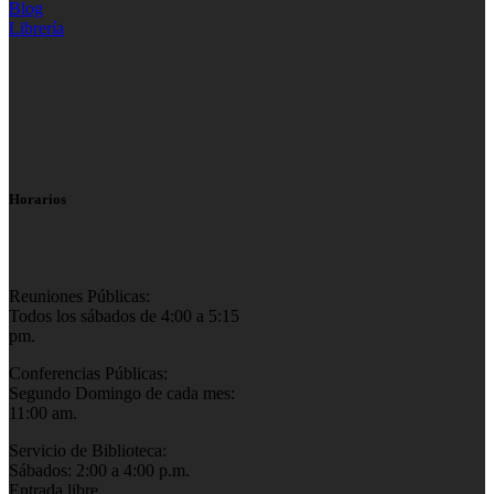
Blog
Librería
Horarios
Reuniones Públicas:
Todos los sábados de 4:00 a 5:15
pm.
Conferencias Públicas:
Segundo Domingo de cada mes:
11:00 am.
Servicio de Biblioteca:
Sábados: 2:00 a 4:00 p.m.
Entrada libre