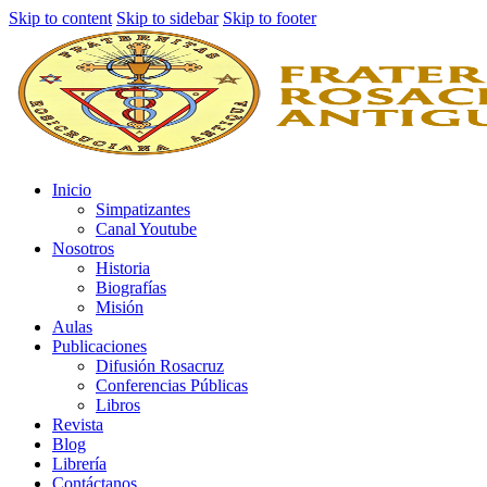
Skip to content
Skip to sidebar
Skip to footer
Inicio
Simpatizantes
Canal Youtube
Nosotros
Historia
Biografías
Misión
Aulas
Publicaciones
Difusión Rosacruz
Conferencias Públicas
Libros
Revista
Blog
Librería
Contáctanos