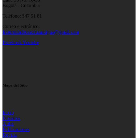
Bogotá - Colombia
Teléfono: 547 91 81
Correo electrónico:
fraternidadrosacruzantigua@gmail.com
Facebook
Youtube
Mapa del Sitio
Inicio
Nosotros
Aulas
Publicaciones
Revista