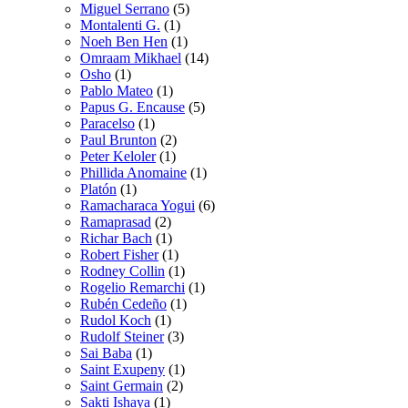
Miguel Serrano
(5)
Montalenti G.
(1)
Noeh Ben Hen
(1)
Omraam Mikhael
(14)
Osho
(1)
Pablo Mateo
(1)
Papus G. Encause
(5)
Paracelso
(1)
Paul Brunton
(2)
Peter Keloler
(1)
Phillida Anomaine
(1)
Platón
(1)
Ramacharaca Yogui
(6)
Ramaprasad
(2)
Richar Bach
(1)
Robert Fisher
(1)
Rodney Collin
(1)
Rogelio Remarchi
(1)
Rubén Cedeño
(1)
Rudol Koch
(1)
Rudolf Steiner
(3)
Sai Baba
(1)
Saint Exupeny
(1)
Saint Germain
(2)
Sakti Ishaya
(1)