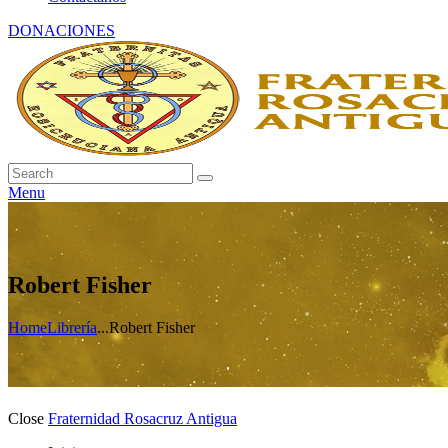
DONACIONES
Menu
Robert Fisher
Home
Librería
...
Robert Fisher
Close
Fraternidad Rosacruz Antigua