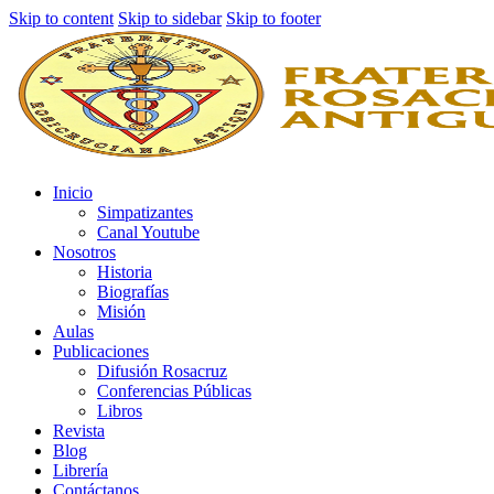
Skip to content
Skip to sidebar
Skip to footer
Inicio
Simpatizantes
Canal Youtube
Nosotros
Historia
Biografías
Misión
Aulas
Publicaciones
Difusión Rosacruz
Conferencias Públicas
Libros
Revista
Blog
Librería
Contáctanos