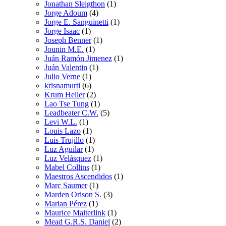
Jonathan Sleigthon
(1)
Jorge Adoum
(4)
Jorge E. Sanguinetti
(1)
Jorge Isaac
(1)
Joseph Benner
(1)
Jounin M.E.
(1)
Juán Ramón Jimenez
(1)
Juán Valentin
(1)
Julio Verne
(1)
krisnamurti
(6)
Krum Heller
(2)
Lao Tse Tung
(1)
Leadbeater C.W.
(5)
Levi W.L.
(1)
Louis Lazo
(1)
Luis Trujillo
(1)
Luz Aguilar
(1)
Luz Velásquez
(1)
Mabel Collins
(1)
Maestros Ascendidos
(1)
Marc Saumer
(1)
Marden Orison S.
(3)
Marian Pérez
(1)
Maurice Maiterlink
(1)
Mead G.R.S. Daniel
(2)