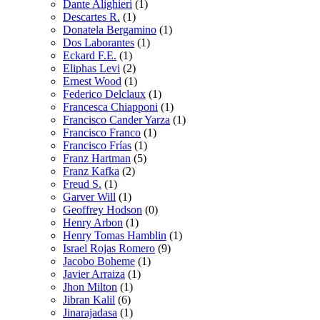
Dante Alighieri
(1)
Descartes R.
(1)
Donatela Bergamino
(1)
Dos Laborantes
(1)
Eckard F.E.
(1)
Eliphas Levi
(2)
Ernest Wood
(1)
Federico Delclaux
(1)
Francesca Chiapponi
(1)
Francisco Cander Yarza
(1)
Francisco Franco
(1)
Francisco Frías
(1)
Franz Hartman
(5)
Franz Kafka
(2)
Freud S.
(1)
Garver Will
(1)
Geoffrey Hodson
(0)
Henry Arbon
(1)
Henry Tomas Hamblin
(1)
Israel Rojas Romero
(9)
Jacobo Boheme
(1)
Javier Arraiza
(1)
Jhon Milton
(1)
Jibran Kalil
(6)
Jinarajadasa
(1)